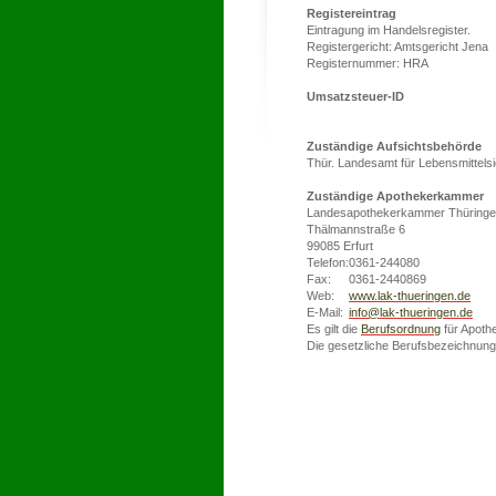
Registereintrag
Eintragung im Handelsregister.
Registergericht: Amtsgericht Jena
Registernummer: HRA
Umsatzsteuer-ID
Zuständige Aufsichtsbehörde
Thür. Landesamt für Lebensmittels
Zuständige Apothekerkammer
Landesapothekerkammer Thüring
Thälmannstraße 6
99085 Erfurt
Telefon:
0361-244080
Fax:
0361-2440869
Web:
www.lak-thueringen.de
E-Mail:
info@lak-thueringen.de
Es gilt die
Berufsordnung
für Apoth
Die gesetzliche Berufsbezeichnun