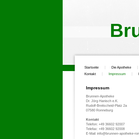
Br
Startseite
Die Apotheke
Kontakt
Impressum
Impressum
Brunnen-Apotheke
Dr. Jörg Hanisch e.K.
Rudolf-Breitscheid-Platz 2a
07580 Ronneburg
Kontakt
Telefon: +49 36602 92007
Telefax: +49 36602 92008
E-Mail: info@brunnen-apotheke-ro