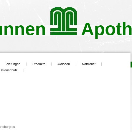
unnen Apoth
Leistungen
Produkte
Aktionen
Notdienst
Datenschutz
nneburg.eu