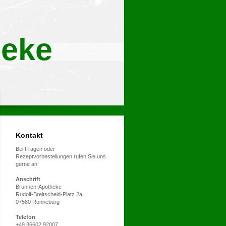
eke
Kontakt
Bei Fragen oder
Rezeptvorbestellungen rufen Sie uns
gerne an:
Anschrift
Brunnen-Apotheke
Rudolf-Breitscheid-Platz 2a
07580 Ronneburg
Telefon
+49 36602 92007