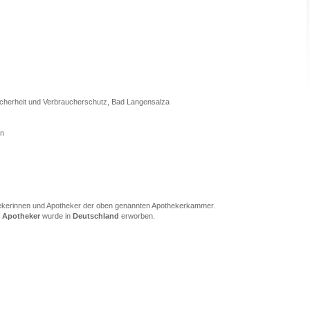
icherheit und Verbraucherschutz, Bad Langensalza
en
ekerinnen und Apotheker der oben genannten Apothekerkammer.
g
Apotheker
wurde in
Deutschland
erworben.