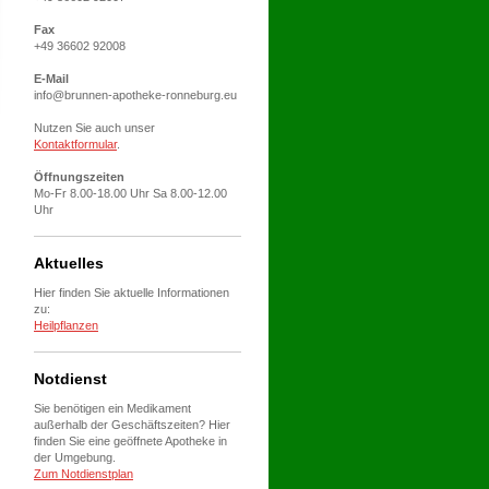
Fax
+49 36602 92008
E-Mail
info@brunnen-apotheke-ronneburg.eu
Nutzen Sie auch unser
Kontaktformular
.
Öffnungszeiten
Mo-Fr 8.00-18.00 Uhr Sa 8.00-12.00
Uhr
Aktuelles
Hier finden Sie aktuelle Informationen
zu:
Heilpflanzen
Notdienst
Sie benötigen ein Medikament
außerhalb der Geschäftszeiten? Hier
finden Sie eine geöffnete Apotheke in
der Umgebung.
Zum Notdienstplan