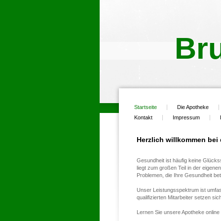
Br
Startseite
Die Apotheke
Kontakt
Impressum
Herzlich willkommen bei
Gesundheit ist häufig keine Glück
liegt zum großen Teil in der eigene
Problemen, die Ihre Gesundheit bet
Unser Leistungsspektrum ist umfa
qualifizierten Mitarbeiter setzen sic
Lernen Sie unsere Apotheke online 