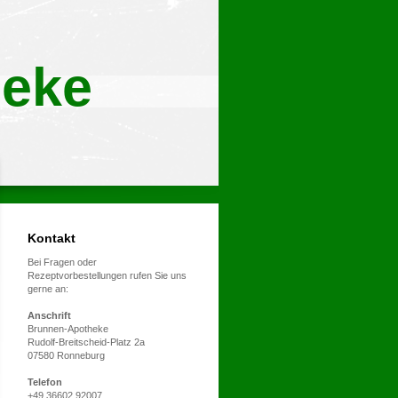
eke
Kontakt
Bei Fragen oder
Rezeptvorbestellungen rufen Sie uns
gerne an:
Anschrift
Brunnen-Apotheke
Rudolf-Breitscheid-Platz 2a
07580 Ronneburg
Telefon
+49 36602 92007