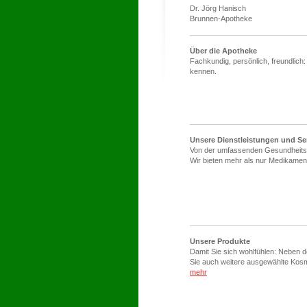
Dr. Jörg Hanisch
Brunnen-Apotheke
Über die Apotheke
Fachkundig, persönlich, freundlic
kennen.
Unsere Dienstleistungen und Se
Von der umfassenden Gesundheitsbe
Wir bieten mehr als nur Medikamen
Unsere Produkte
Damit Sie sich wohlfühlen: Neben 
Sie auch weitere ausgewählte Kosm
mehr