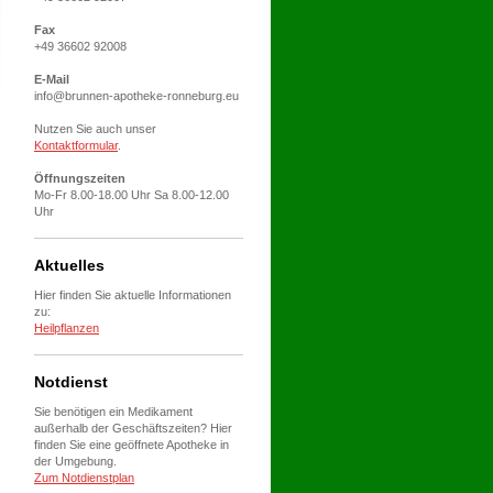
Fax
+49 36602 92008
E-Mail
info@brunnen-apotheke-ronneburg.eu
Nutzen Sie auch unser
Kontaktformular
.
Öffnungszeiten
Mo-Fr 8.00-18.00 Uhr Sa 8.00-12.00
Uhr
Aktuelles
Hier finden Sie aktuelle Informationen
zu:
Heilpflanzen
Notdienst
Sie benötigen ein Medikament
außerhalb der Geschäftszeiten? Hier
finden Sie eine geöffnete Apotheke in
der Umgebung.
Zum Notdienstplan